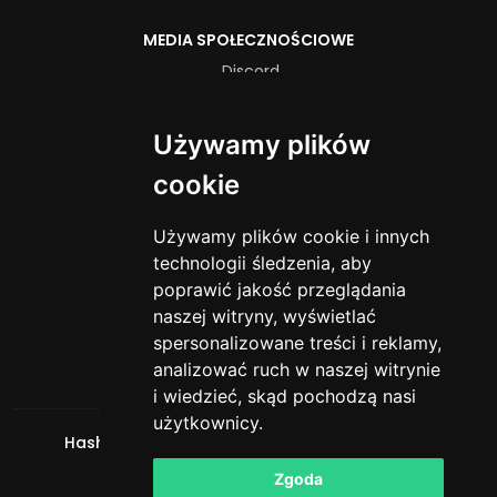
MEDIA SPOŁECZNOŚCIOWE
Discord
Instagram
TikTok
Używamy plików
YouTube
cookie
YASAL
Używamy plików cookie i innych
Warunki świadczenia usług
technologii śledzenia, aby
Polityka prywatności
poprawić jakość przeglądania
naszej witryny, wyświetlać
FORMLAR
spersonalizowane treści i reklamy,
Yetkili Başvurusu
analizować ruch w naszej witrynie
i wiedzieć, skąd pochodzą nasi
użytkownicy.
HashCube
. Wszelkie prawa zastrzeżone. © 2026
Powered by
LeaderOS
Zgoda