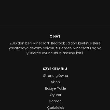
O NAS
2016'dan beri Minecraft: Bedrock Edition keyfini sizlere
yaşatmaya devam ediyoruz! Hemen Minecraft'ı aç ve
yüzlerce oyuncunun arasına katıl.
SZYBKIE MENU
Strona główna
Sklep
Bakiye Yükle
Oy Ver
Pomoc
Çarkıfelek