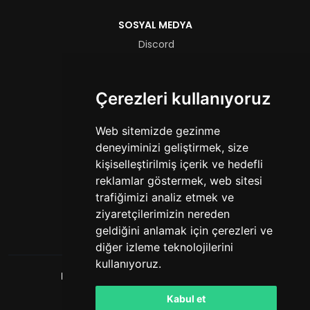
SOSYAL MEDYA
Discord
Instagram
TikTok
Çerezleri kullanıyoruz
YouTube
YASAL
Web sitemizde gezinme
deneyiminizi geliştirmek, size
Hizmet Şartları
kişiselleştirilmiş içerik ve hedefli
Gizlilik Politikası
reklamlar göstermek, web sitesi
trafiğimizi analiz etmek ve
FORMLAR
ziyaretçilerimizin nereden
Yetkili Başvurusu
geldiğini anlamak için çerezleri ve
diğer izleme teknolojilerini
kullanıyoruz.
HashCube
. Tüm hakları saklıdır. © 2026
Powered by
LeaderOS
Kabul et