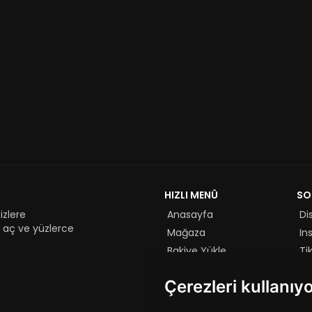
HIZLI MENÜ
SO
izlere
Anasayfa
Di
aç ve yüzlerce
Mağaza
In
Bakiye Yükle
Ti
Oy Ver
Yo
Çerezleri kullanıy
Yardım
Çarkıfelek