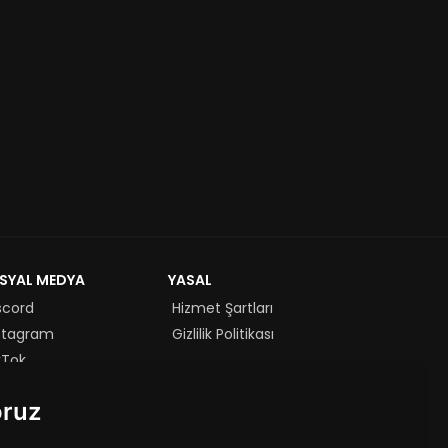
SYAL MEDYA
YASAL
scord
Hizmet Şartları
stagram
Gizlilik Politikası
kTok
uTube
oruz