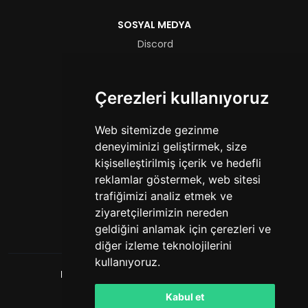
SOSYAL MEDYA
Discord
Instagram
TikTok
Çerezleri kullanıyoruz
YouTube
YASAL
Web sitemizde gezinme
deneyiminizi geliştirmek, size
Hizmet Şartları
kişiselleştirilmiş içerik ve hedefli
Gizlilik Politikası
reklamlar göstermek, web sitesi
trafiğimizi analiz etmek ve
FORMLAR
ziyaretçilerimizin nereden
Yetkili Başvurusu
geldiğini anlamak için çerezleri ve
diğer izleme teknolojilerini
kullanıyoruz.
HashCube
. Tüm hakları saklıdır. © 2026
Powered by
LeaderOS
Kabul et