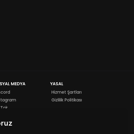
SYAL MEDYA
YASAL
scord
Hizmet Şartları
stagram
Gizlilik Politikası
kTok
uTube
oruz