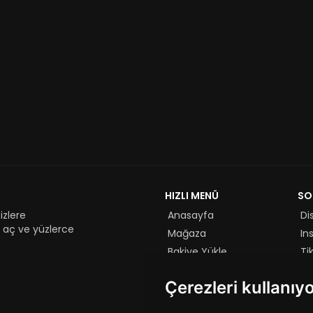
HIZLI MENÜ
SO
izlere
Anasayfa
Di
aç ve yüzlerce
Mağaza
In
Bakiye Yükle
Ti
Oy Ver
Yo
Çerezleri kullanıy
Yardım
Çarkıfelek