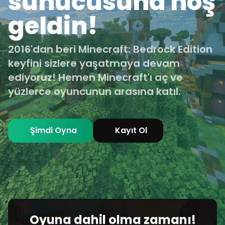
sunucusuna hoş
geldin!
2016'dan beri Minecraft: Bedrock Edition
keyfini sizlere yaşatmaya devam
ediyoruz! Hemen Minecraft'ı aç ve
yüzlerce oyuncunun arasına katıl.
Şimdi Oyna
Kayıt Ol
Oyuna dahil olma zamanı!