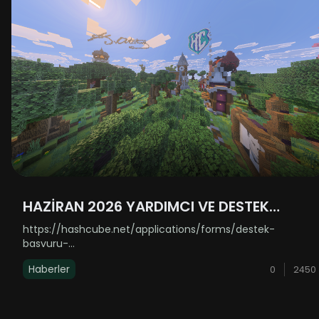
HAZİRAN 2026 YARDIMCI VE DESTEK
ALIMLARI AÇILDI!
https://hashcube.net/applications/forms/destek-
basvuru-
formuhttps://hashcube.net/applications/forms/yardimci-
Haberler
0
2450
basvuru-formuLinklere basarak açamamanız durumunda
kopyalayıp tarayıcınıza yapıştırabilirsiniz. ......