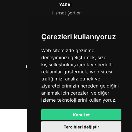
YASAL
Hizmet Şartları
Gizlilik Politikası
FORMLAR
Çerezleri kullanıyoruz
Yetkili Başvurusu
Web sitemizde gezinme
deneyiminizi geliştirmek, size
kişiselleştirilmiş içerik ve hedefli
HashCube
. Tüm hakları saklıdır. © 2026
reklamlar göstermek, web sitesi
Powered by
LeaderOS
trafiğimizi analiz etmek ve
Türkçe
TL
ziyaretçilerimizin nereden geldiğini
anlamak için çerezleri ve diğer
izleme teknolojilerini kullanıyoruz.
Kabul et
Tercihleri değiştir