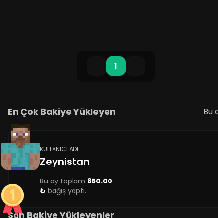
sunuyoruz. Sun......
1
En Çok Bakiye Yükleyen
Bu 
KULLANICI ADI
Zeynistan
Bu ay toplam
850.00
₺
bağış yaptı.
Son Bakiye Yükleyenler