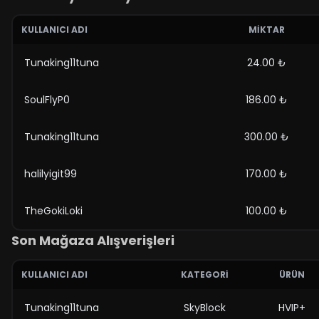
KULLANICI ADI
MIKTAR
Tunaking11tuna
24.00 ₺
SoulFlyP0
186.00 ₺
Tunaking11tuna
300.00 ₺
halilyigit99
170.00 ₺
TheGokiLoki
100.00 ₺
Son Mağaza Alışverişleri
KULLANICI ADI
KATEGORI
ÜRÜN
Tunaking11tuna
SkyBlock
HVIP+