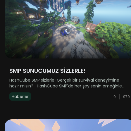
SMP SUNUCUMUZ SİZLERLE!
HashCube SMP sizlerle! Gerçek bir survival deneyimine
hazır mısın? HashCube SMP'de her şey senin emeğinle
şekilleniyor. Gerçek oyun mekanikleri, dokunulmamış bir
Haberler
0
979
dünya ve sıfırdan başlayan bir macera seni bekliyor! &nb......