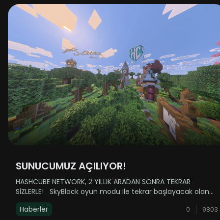
SUNUCUMUZ AÇILIYOR!
HASHCUBE NETWORK, 2 YILLIK ARADAN SONRA TEKRAR
SİZLERLE! SkyBlock oyun modu ile tekrar başlayacak olan
serüvenimizde sizlere daha akıcı ve stabil bir oyun
Haberler
0
9803
deneyimi ile küçük-orta ölçekli pek çok yenilik