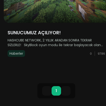
SUNUCUMUZ AÇILIYOR!
HASHCUBE NETWORK, 2 YILLIK ARADAN SONRA TEKRAR
SİZLERLE! SkyBlock oyun modu ile tekrar başlayacak olan
serüvenimizde sizlere daha akıcı ve stabil bir oyun
Haberler
0
9786
deneyimi ile küçük-orta ölçekli pek çok yenilik
sunuyoruz. Sun......
1