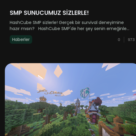
SMP SUNUCUMUZ SİZLERLE!
HashCube SMP sizlerle! Gerçek bir survival deneyimine
hazır mısın? HashCube SMP'de her şey senin emeğinle
şekilleniyor. Gerçek oyun mekanikleri, dokunulmamış bir
Haberler
0
973
dünya ve sıfırdan başlayan bir macera seni bekliyor! &nb......