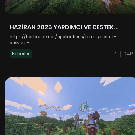
HAZİRAN 2026 YARDIMCI VE DESTEK
ALIMLARI AÇILDI!
https://hashcube.net/applications/forms/destek-
basvuru-
formuhttps://hashcube.net/applications/forms/yardimci-
Haberler
0
2446
basvuru-formuLinklere basarak açamamanız durumunda
kopyalayıp tarayıcınıza yapıştırabilirsiniz. ......