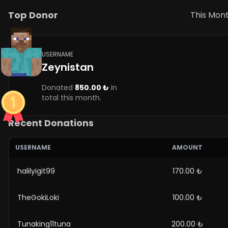
Top Donor
This Mon
USERNAME
Zeynistan
Donated
850.00 ₺
in
total this month.
Recent Donations
USERNAME
AMOUNT
halilyigit99
170.00 ₺
TheGokiLoki
100.00 ₺
Tunaking11tuna
200.00 ₺