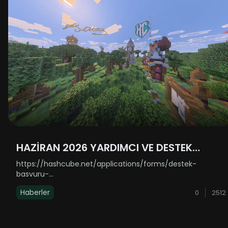
HAZİRAN 2026 YARDIMCI VE DESTEK
ALIMLARI AÇILDI!
https://hashcube.net/applications/forms/destek-
basvuru-
formuhttps://hashcube.net/applications/forms/yardimci-
Haberler
0
2512
basvuru-formuLinklere basarak açamamanız durumunda
kopyalayıp tarayıcınıza yapıştırabilirsiniz. ......