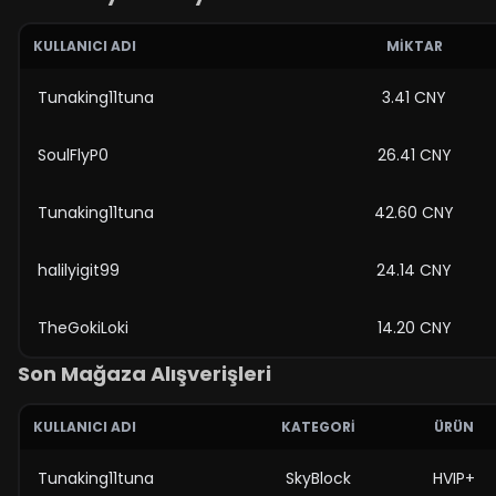
KULLANICI ADI
MIKTAR
Tunaking11tuna
3.41 CNY
SoulFlyP0
26.41 CNY
Tunaking11tuna
42.60 CNY
halilyigit99
24.14 CNY
TheGokiLoki
14.20 CNY
Son Mağaza Alışverişleri
KULLANICI ADI
KATEGORI
ÜRÜN
Tunaking11tuna
SkyBlock
HVIP+