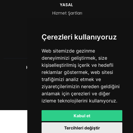
YASAL
Hizmet Şartları
Gizlilik Politikası
FORMLAR
Çerezleri kullanıyoruz
Yetkili Başvurusu
Web sitemizde gezinme
deneyiminizi geliştirmek, size
kişiselleştirilmiş içerik ve hedefli
HashCube
. Tüm hakları saklıdır. © 2026
reklamlar göstermek, web sitesi
Powered by
LeaderOS
trafiğimizi analiz etmek ve
Türkçe
CNY
ziyaretçilerimizin nereden geldiğini
anlamak için çerezleri ve diğer
izleme teknolojilerini kullanıyoruz.
Kabul et
Tercihleri değiştir