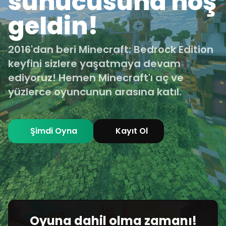
sunucusuna hoş
geldin!
2016'dan beri Minecraft: Bedrock Edition
keyfini sizlere yaşatmaya devam
ediyoruz! Hemen Minecraft'ı aç ve
yüzlerce oyuncunun arasına katıl.
Şimdi Oyna
Kayıt Ol
Oyuna dahil olma zamanı!