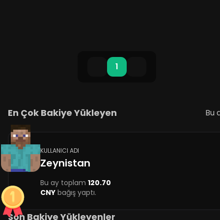
sunuyoruz. Sun......
1
En Çok Bakiye Yükleyen
Bu 
KULLANICI ADI
Zeynistan
Bu ay toplam
120.70
CNY
bağış yaptı.
Son Bakiye Yükleyenler