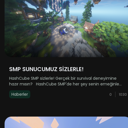
SMP SUNUCUMUZ SİZLERLE!
HashCube SMP sizlerle! Gerçek bir survival deneyimine
hazır mısın? HashCube SMP'de her şey senin emeğinle
şekilleniyor. Gerçek oyun mekanikleri, dokunulmamış bir
Haberler
0
1030
dünya ve sıfırdan başlayan bir macera seni bekliyor! &nb......