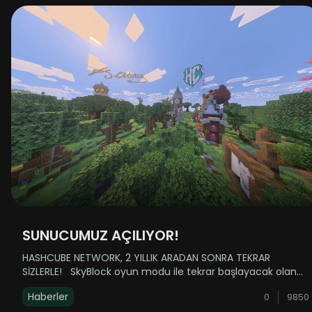
SUNUCUMUZ AÇILIYOR!
HASHCUBE NETWORK, 2 YILLIK ARADAN SONRA TEKRAR
SİZLERLE! SkyBlock oyun modu ile tekrar başlayacak olan
serüvenimizde sizlere daha akıcı ve stabil bir oyun
Haberler
0
9850
deneyimi ile küçük-orta ölçekli pek çok yenilik