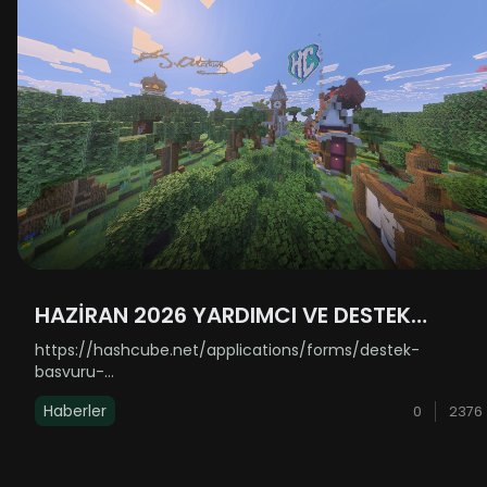
HAZİRAN 2026 YARDIMCI VE DESTEK
ALIMLARI AÇILDI!
https://hashcube.net/applications/forms/destek-
basvuru-
formuhttps://hashcube.net/applications/forms/yardimci-
Haberler
0
2376
basvuru-formuLinklere basarak açamamanız durumunda
kopyalayıp tarayıcınıza yapıştırabilirsiniz. ......