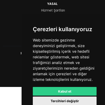
YASAL
Hizmet Şartları
Gizlilik Politikası
FORMLAR
Çerezleri kullanıyoruz
Yetkili Başvurusu
Web sitemizde gezinme
deneyiminizi geliştirmek, size
kişiselleştirilmiş içerik ve hedefli
HashCube
. Tüm hakları saklıdır. © 2026
reklamlar göstermek, web sitesi
Powered by
LeaderOS
trafiğimizi analiz etmek ve
Türkçe
CZK
ziyaretçilerimizin nereden geldiğini
anlamak için çerezleri ve diğer
izleme teknolojilerini kullanıyoruz.
Kabul et
Tercihleri değiştir