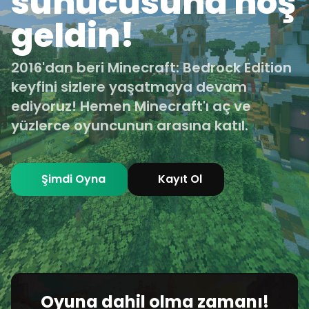
sunucusuna hoş
geldin!
2016'dan beri Minecraft: Bedrock Edition
keyfini sizlere yaşatmaya devam
ediyoruz! Hemen Minecraft'ı aç ve
yüzlerce oyuncunun arasına katıl.
Şimdi Oyna
Kayıt Ol
Oyuna dahil olma zamanı!