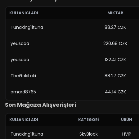
KULLANICI ADI
MIKTAR
Tunaking11tuna
88.27 CZK
yeusaaa
220.68 CZK
yeusaaa
132.41 CZK
TheGokiLoki
88.27 CZK
omard8765
44.14 CZK
Son Mağaza Alışverişleri
KULLANICI ADI
KATEGORI
ÜRÜN
Tunaking11tuna
SkyBlock
HVIP