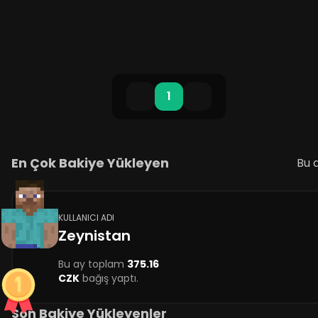
sunuyoruz. Sun......
1
En Çok Bakiye Yükleyen
Bu 
KULLANICI ADI
Zeynistan
Bu ay toplam
375.16
CZK
bağış yaptı.
Son Bakiye Yükleyenler