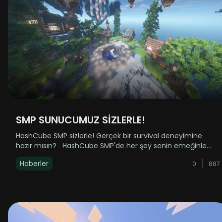
SMP SUNUCUMUZ SİZLERLE!
HashCube SMP sizlerle! Gerçek bir survival deneyimine
hazır mısın? HashCube SMP'de her şey senin emeğinle
şekilleniyor. Gerçek oyun mekanikleri, dokunulmamış bir
Haberler
0
887
dünya ve sıfırdan başlayan bir macera seni bekliyor! &nb......