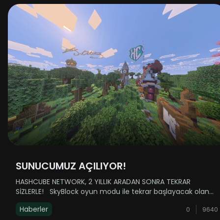
SUNUCUMUZ AÇILIYOR!
HASHCUBE NETWORK, 2 YILLIK ARADAN SONRA TEKRAR
SİZLERLE! SkyBlock oyun modu ile tekrar başlayacak olan
serüvenimizde sizlere daha akıcı ve stabil bir oyun
Haberler
0
9640
deneyimi ile küçük-orta ölçekli pek çok yenilik