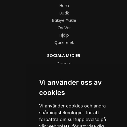
Hem
Butik
Bakiye Yükle
Oy Ver
Hjälp
Çarkıfelek
SOCIALA MEDIER
Discord
Instagram
TikTok
Vi använder oss av
YouTube
cookies
YASAL
Vi använder cookies och andra
Användarvillkor
spårningsteknologier för att
Integritetspolicy
förbättra din surfupplevelse på
vår webbplats, för att visa dig