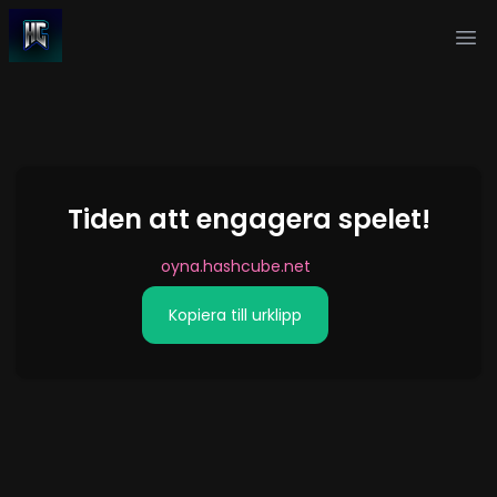
Ope
Tiden att engagera spelet!
oyna.hashcube.net
Kopiera till urklipp