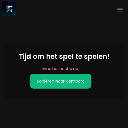
Ope
Tijd om het spel te spelen!
oyna.hashcube.net
Kopiëren naar klembord