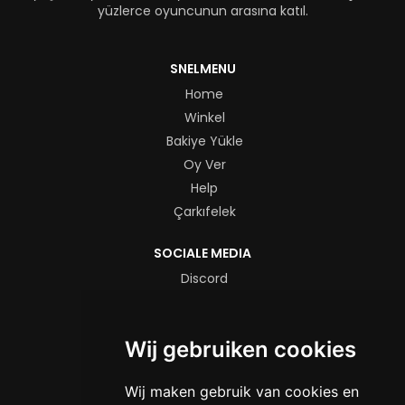
yüzlerce oyuncunun arasına katıl.
SNELMENU
Home
Winkel
Bakiye Yükle
Oy Ver
Help
Çarkıfelek
SOCIALE MEDIA
Discord
Instagram
TikTok
Wij gebruiken cookies
YouTube
YASAL
Wij maken gebruik van cookies en