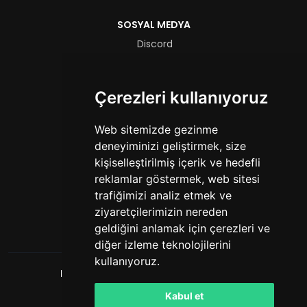
SOSYAL MEDYA
Discord
Instagram
TikTok
Çerezleri kullanıyoruz
YouTube
YASAL
Web sitemizde gezinme
deneyiminizi geliştirmek, size
Hizmet Şartları
kişiselleştirilmiş içerik ve hedefli
Gizlilik Politikası
reklamlar göstermek, web sitesi
trafiğimizi analiz etmek ve
FORMLAR
ziyaretçilerimizin nereden
Yetkili Başvurusu
geldiğini anlamak için çerezleri ve
diğer izleme teknolojilerini
kullanıyoruz.
HashCube
. Tüm hakları saklıdır. © 2026
Powered by
LeaderOS
Kabul et